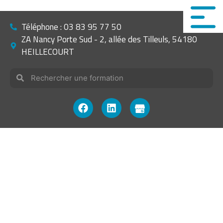
Téléphone : 03 83 95 77 50
ZA Nancy Porte Sud - 2, allée des Tilleuls, 54180
HEILLECOURT
Vous êtes ici ›
Accueil
»
Formations
»
CONCEPTION ET
DIMENSIONNEMENT INSTALLATION HYDRAULIQUE POUR
CHAUDIERE BOIS
CONCEPTION ET