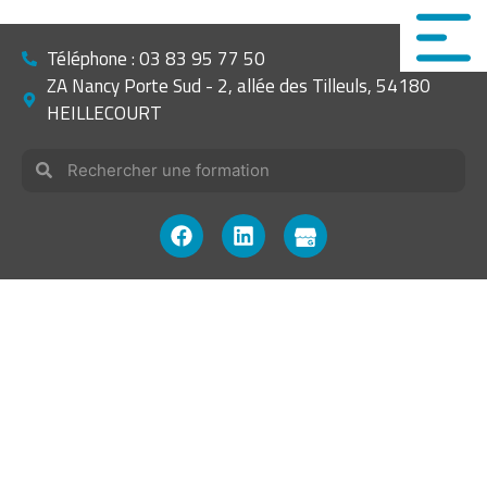
Téléphone : 03 83 95 77 50
ZA Nancy Porte Sud - 2, allée des Tilleuls, 54180
HEILLECOURT
Vous êtes ici ›
Accueil
»
Formations
»
INSTALLATION
PHOTOVOLTAÏQUE RACCORDÉE AU RÉSEAU – QUALIPV Haute
Puissance – De 0 à 500 kVA
INSTALLATION