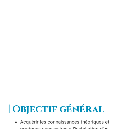
PHOTOVOLTAÏQUE
RACCORDÉE AU
RÉSEAU – QUALIPV
Haute Puissance – De
0 à 500 kVA
Objectif général
Acquérir les connaissances théoriques et
pratiques nécessaires à l’installation d’un